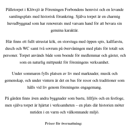
Pålletorpet i Klövsjö är Föreningen Forbondens hemvist och en levande
samlingsplats med historisk förankring. Själva torpet är en charmig
huvudbyggnad som har renoverats med varsam hand för att bevara sin
genuina karaktär.
Här finns ett fullt utrustat kök, en storstuga med öppen spis, kallfarstu,
dusch och WC samt två sovrum på övervåningen med plats för totalt sex
personer. Torpet används både som boende för medlemmar och gäster, och
som en naturlig mittpunkt för föreningens verksamhet.
Under sommaren fylls platsen av liv med marknader, musik och
gemenskap, och under vintern är det en bas för resor och traditioner som
hålls vid liv genom föreningens engagemang.
På gården finns även andra byggnader som bastu, lillfjös och en festloge,
men själva torpet är hjärtat i verksamheten – en plats där historien möter
nutiden i en varm och välkomnande miljö.
Priser för övernattning: