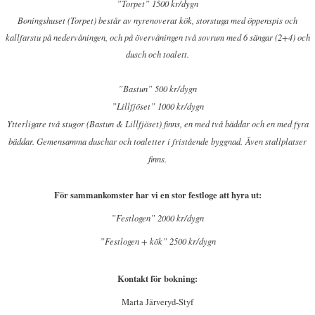
”Torpet” 1500 kr/dygn
Boningshuset (Torpet) består av nyrenoverat kök, storstuga med öppenspis och
kallfarstu på nedervåningen, och på övervåningen två sovrum med 6 sängar (2+4) och
dusch och toalett.
”Bastun” 500 kr/dygn
”Lillfjöset” 1000 kr/dygn
Ytterligare två stugor (Bastun & Lillfjöset) finns, en med två bäddar och en med fyra
bäddar. Gemensamma duschar och toaletter i fristående byggnad.
Även stallplatser
finns.
För sammankomster har vi en stor festloge att hyra ut:
”Festlogen” 2000 kr/dygn
”Festlogen + kök” 2500 kr/dygn
Kontakt för bokning:
Marta Järveryd-Styf