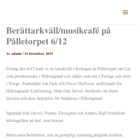
Hoppa
till
innehåll
Berättarkväll/musikcafé på
Pålletorpet 6/12
Av
admin
/
15 december, 2019
Fredag den 6/12 hade vi en temakväll i festlogen på Pålletorpet om Lin
som producerades i Hälsingland och såldes runt om i Sverige och även
i Norge. Forbonden Jan Fack och Nisse Olofsson, ordförande för
Hälsinglands Linförening, båda från Järvsö, berättade om linets
historia och dess betydelse för bönderna i Hälsingland.
Spelmän från Järvsö; Pontus Tovasgård och Anders Hall framförde
hälsingelåtar på fiol, med bravur.
Intressanta berättelser, och en gemytlig stämning präglade kvällen.