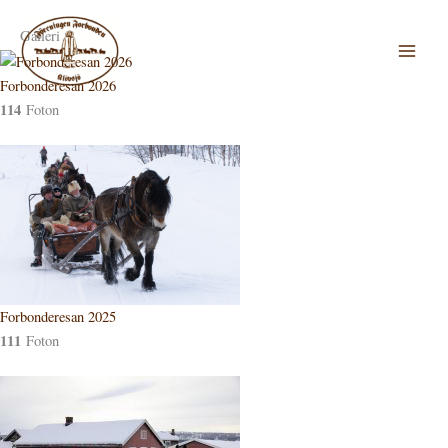
Hoppa
till
Galleri
innehåll
Forbonderesan 2026
114
Foton
Forbonderesan 2025
111
Foton