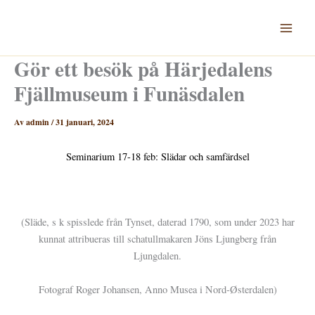
Hoppa
till
innehåll
Gör ett besök på Härjedalens
Fjällmuseum i Funäsdalen
Av
admin
/
31 januari, 2024
Seminarium 17-18 feb: Slädar och samfärdsel
(Släde, s k spisslede från Tynset, daterad 1790, som under 2023 har
kunnat attribueras till schatullmakaren Jöns Ljungberg från
Ljungdalen.
Fotograf Roger Johansen, Anno Musea i Nord-Østerdalen)