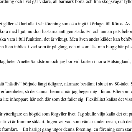
n ordning och livet går vidare, all barmark borta och fina skogsvägar fyll
 Det gäller såklart alla i vår förening som ska ingå i körlaget till Röros.
tt köra med hjul, nu drar hästarna äntligen släde. En och annan päls behö
a vara i full funktion, det är viktigt. Men även andra kläder kan behöva l
tt en liten inblick i vad som är på gång, och ni som läst min blogg här p
. Jag heter Anette Sandström och jag bor vid kusten i norra Hälsingland
tt ”hästliv” började långt tidigare, närmare bestämt i slutet av 80-talet. 
rfarenheter, så de stannar hemma när jag beger mig i foran. Eftersom vi a
a lite inhoppare här och där som det faller sig. Flexibilitet kallas det vis
r ytterligare en högtid som förgyller livet. Jag skulle vilja kalla det ett
är vi är framme såklart. Ingen vet vad som väntar under resan, och det 
s framfart. – Ett härligt gäng utgör denna förening, en förening som star