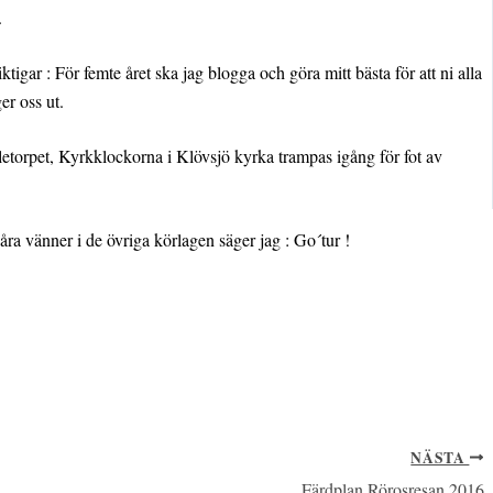
.
igar : För femte året ska jag blogga och göra mitt bästa för att ni alla
er oss ut.
letorpet, Kyrkklockorna i Klövsjö kyrka trampas igång för fot av
våra vänner i de övriga körlagen säger jag : Go´tur !
NÄSTA
Färdplan Rörosresan 2016