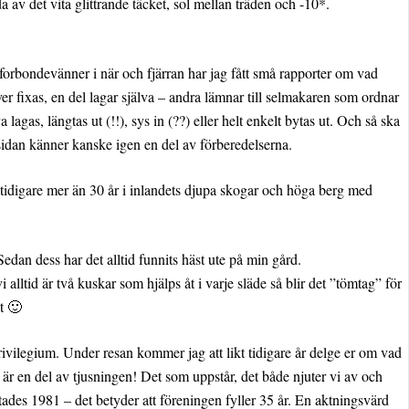
da av det vita glittrande täcket, sol mellan träden och -10*.
 Av forbondevänner i när och fjärran har jag fått små rapporter om vad
ver fixas, en del lagar själva – andra lämnar till selmakaren som ordnar
agas, längtas ut (!!), sys in (??) eller helt enkelt bytas ut. Och så ska
å sidan känner kanske igen en del av förberedelserna.
, tidigare mer än 30 år i inlandets djupa skogar och höga berg med
Sedan dess har det alltid funnits häst ute på min gård.
lltid är två kuskar som hjälps åt i varje släde så blir det ”tömtag” för
st 🙂
 privilegium. Under resan kommer jag att likt tidigare år delge er om vad
är en del av tjusningen! Det som uppstår, det både njuter vi av och
tades 1981 – det betyder att föreningen fyller 35 år. En aktningsvärd