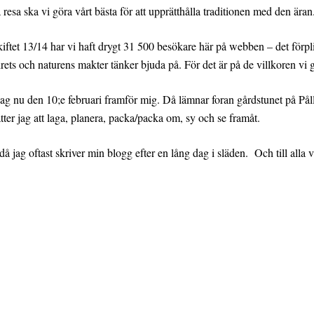
 resa ska vi göra vårt bästa för att upprätthålla traditionen med den äran
ftet 13/14 har vi haft drygt 31 500 besökare här på webben – det förplikt
rets och naturens makter tänker bjuda på. För det är på de villkoren vi g
 jag nu den 10;e februari framför mig. Då lämnar foran gårdstunet på Pål
ter jag att laga, planera, packa/packa om, sy och se framåt.
å jag oftast skriver min blogg efter en lång dag i släden. Och till alla 