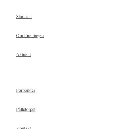
Hoppa
till
Startsida
innehåll
Om föreningen
Aktuellt
Forbönder
Pålletorpet
Kontakt