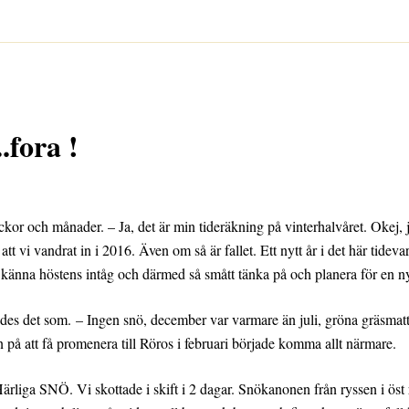
.fora !
ckor och månader. – Ja, det är min tideräkning på vinterhalvåret. Okej, ja
kt att vi vandrat in i 2016. Även om så är fallet. Ett nytt år i det här tidev
 känna höstens intåg och därmed så smått tänka på och planera för en ny 
ndes det som. – Ingen snö, december var varmare än juli, gröna gräsmattor
n på att få promenera till Röros i februari började komma allt närmare.
rliga SNÖ. Vi skottade i skift i 2 dagar. Snökanonen från ryssen i ös