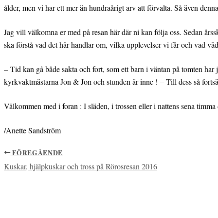
ålder, men vi har ett mer än hundraårigt arv att förvalta. Så även denna
Jag vill välkomna er med på resan här där ni kan följa oss. Sedan årsski
ska förstå vad det här handlar om, vilka upplevelser vi får och vad väd
– Tid kan gå både sakta och fort, som ett barn i väntan på tomten har
kyrkvaktmästarna Jon & Jon och stunden är inne ! – Till dess så fortsät
Välkommen med i foran : I släden, i trossen eller i nattens sena timma d
/Anette Sandström
FÖREGÅENDE
Kuskar, hjälpkuskar och tross på Rörosresan 2016