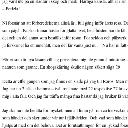
jag varit ute på en slädtur i skog och mark. Härliga känsla, allt är i si
– Perfekt!
Ni förstår nu att förberedelserna alltså är i full gång inför årets resa.
som pågår. Kuskar tränar hästar för glatta livet, hela hösten har de få
det och en del annat som beställs inför resan. För seldon och pälsverk sk
ju forskrinet ha ett innehåll, men det får vänta just nu. – Nu har ni få
För er som är nya läsare vill jag presentera mig lite grann åtminstone
naturen som granne. En skogskärring skulle någon säkert säga 😉
Detta är elfte gången som jag finns i en släde på väg till Röros. Men mi
Jag har nu 2 hästar hemma – två trotjänare med 22 respektive 27 år av e
mig i alla fall. Och jag får träffa många fina hästar då jag brukar få var
Jag ska nu inte berätta för mycket, men att foran går om ca tre veckor ä
som händer och sker under vår tur i fjällvärlden. Och vad som händer n
hjälps åt med om det behövs. Det är förutsättningen för en lyckad fora