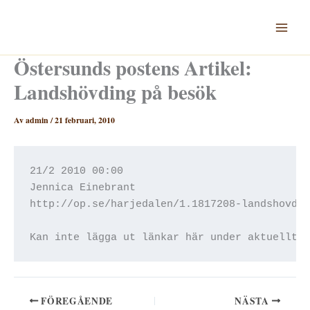
Hoppa
till
innehåll
Östersunds postens Artikel:
Landshövding på besök
Av
admin
/
21 februari, 2010
21/2 2010 00:00

Jennica Einebrant

http://op.se/harjedalen/1.1817208-landshovdin
Kan inte lägga ut länkar här under aktuellt 
FÖREGÅENDE
NÄSTA