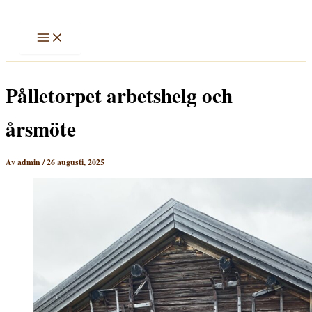
Hoppa
till
innehåll
Pålletorpet arbetshelg och
årsmöte
Av
admin
/
26 augusti, 2025