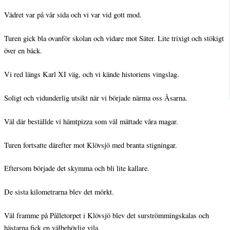
Vädret var på vår sida och vi var vid gott mod.
Turen gick bla ovanför skolan och vidare mot Säter. Lite trixigt och stökigt
över en bäck.
Vi red längs Karl XI väg, och vi kände historiens vingslag.
Soligt och vidunderlig utsikt när vi började närma oss Åsarna.
Väl där beställde vi hämtpizza som väl mättade våra magar.
Turen fortsatte därefter mot Klövsjö med branta stigningar.
Eftersom började det skymma och bli lite kallare.
De sista kilometrarna blev det mörkt.
Väl framme på Pålletorpet i Klövsjö blev det surströmmingskalas och
hästarna fick en välbehövlig vila.