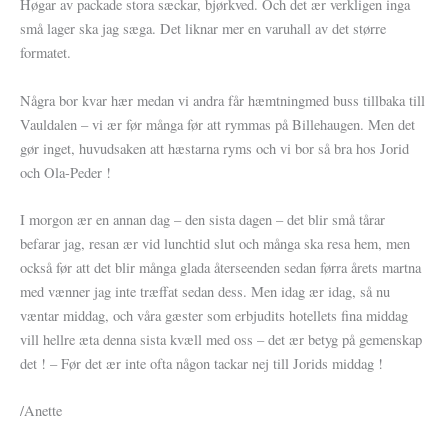
Høgar av packade stora sæckar, bjørkved. Och det ær verkligen inga
små lager ska jag sæga. Det liknar mer en varuhall av det større
formatet.
Några bor kvar hær medan vi andra får hæmtningmed buss tillbaka till
Vauldalen – vi ær før många før att rymmas på Billehaugen. Men det
gør inget, huvudsaken att hæstarna ryms och vi bor så bra hos Jorid
och Ola-Peder !
I morgon ær en annan dag – den sista dagen – det blir små tårar
befarar jag, resan ær vid lunchtid slut och många ska resa hem, men
också før att det blir många glada återseenden sedan førra årets martna
med vænner jag inte træffat sedan dess. Men idag ær idag, så nu
væntar middag, och våra gæster som erbjudits hotellets fina middag
vill hellre æta denna sista kvæll med oss – det ær betyg på gemenskap
det ! – Før det ær inte ofta någon tackar nej till Jorids middag !
/Anette