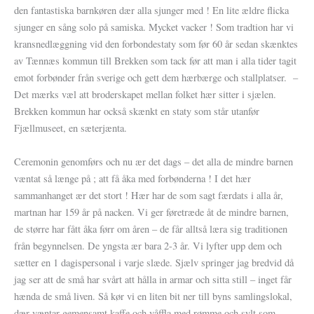
den fantastiska barnkøren dær alla sjunger med ! En lite ældre flicka
sjunger en sång solo på samiska. Mycket vacker ! Som tradtion har vi
kransnedlæggning vid den forbondestaty som før 60 år sedan skænktes
av Tænnæs kommun till Brekken som tack før att man i alla tider tagit
emot forbønder från sverige och gett dem hærbærge och stallplatser. –
Det mærks væl att broderskapet mellan folket hær sitter i sjælen.
Brekken kommun har också skænkt en staty som står utanfør
Fjællmuseet, en sæterjænta.
Ceremonin genomførs och nu ær det dags – det alla de mindre barnen
væntat så længe på ; att få åka med forbønderna ! I det hær
sammanhanget ær det stort ! Hær har de som sagt færdats i alla år,
martnan har 159 år på nacken. Vi ger føretræde åt de mindre barnen,
de større har fått åka førr om åren – de får alltså læra sig traditionen
från begynnelsen. De yngsta ær bara 2-3 år. Vi lyfter upp dem och
sætter en 1 dagispersonal i varje slæde. Sjælv springer jag bredvid då
jag ser att de små har svårt att hålla in armar och sitta still – inget får
hænda de små liven. Så kør vi en liten bit ner till byns samlingslokal,
dær væntar gemensamt kaffe och våffla med rømme och sylt som