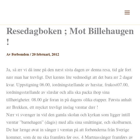
Hoppa
till
innehåll
Resedagboken ; Mot Billehaugen
!
Av
Forbonden
/
20 februari, 2012
Ja, så ær vi då inne på den næst sista dagen av denna resa, tid går fort
nær man har trevligt. Det kænns lite vedmodigt att det bara ær 2 dagar
kvar. Uppstigning 06.00, iordningstællande av hæstar, frukost07.00,
iordningsstællande av slædar och alla ska packa ihop sina
tillhørigheter. 08.00 går foran in på dagens olika etapper. Førsta anhalt
ær Brekken, ett mycket trevligt inslag væntar dær !
Nær vi svænger in vid den gamla skolan och kyrkan som ligger intill
væntar ”barnehagen” (dagis) med alla sina småttingar, och skolbarnen.
De har længe øvat in sånger i væntan på att forbønderna från Sverige
kommer, som de nu ska framføra før oss. 4 Martnassånger framførs av