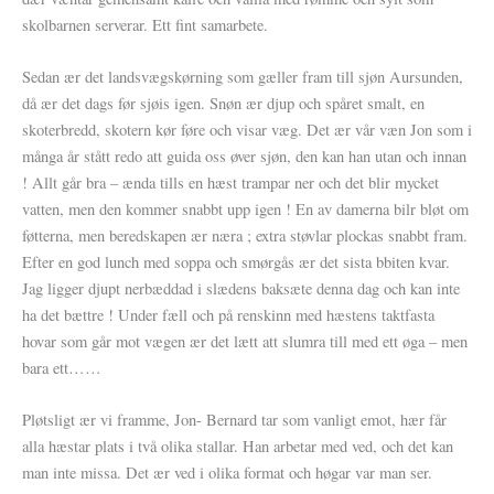
skolbarnen serverar. Ett fint samarbete.
Sedan ær det landsvægskørning som gæller fram till sjøn Aursunden,
då ær det dags før sjøis igen. Snøn ær djup och spåret smalt, en
skoterbredd, skotern kør føre och visar væg. Det ær vår væn Jon som i
många år stått redo att guida oss øver sjøn, den kan han utan och innan
! Allt går bra – ænda tills en hæst trampar ner och det blir mycket
vatten, men den kommer snabbt upp igen ! En av damerna bilr bløt om
føtterna, men beredskapen ær næra ; extra støvlar plockas snabbt fram.
Efter en god lunch med soppa och smørgås ær det sista bbiten kvar.
Jag ligger djupt nerbæddad i slædens baksæte denna dag och kan inte
ha det bættre ! Under fæll och på renskinn med hæstens taktfasta
hovar som går mot vægen ær det lætt att slumra till med ett øga – men
bara ett……
Pløtsligt ær vi framme, Jon- Bernard tar som vanligt emot, hær får
alla hæstar plats i två olika stallar. Han arbetar med ved, och det kan
man inte missa. Det ær ved i olika format och høgar var man ser.