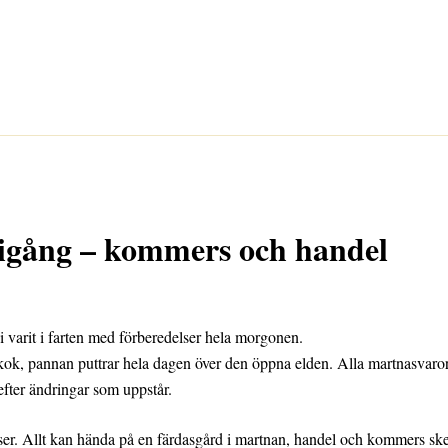
igång – kommers och handel
 varit i farten med förberedelser hela morgonen.
ok, pannan puttrar hela dagen över den öppna elden. Alla martnasvaror til
fter ändringar som uppstår.
ser. Allt kan hända på en färdasgård i martnan, handel och kommers sker in