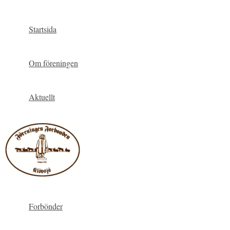
Hoppa
till
Startsida
innehåll
Om föreningen
Aktuellt
Forbönder