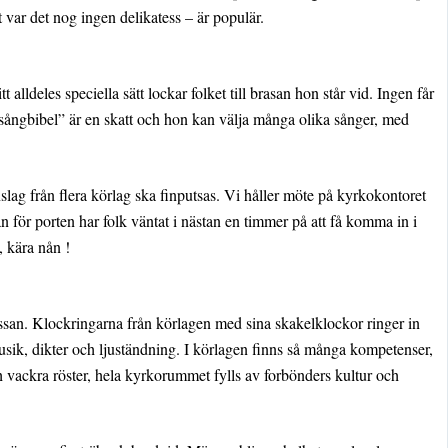
 var det nog ingen delikatess – är populär.
ldeles speciella sätt lockar folket till brasan hon står vid. Ingen får
sångbibel” är en skatt och hon kan välja många olika sånger, med
slag från flera körlag ska finputsas. Vi håller möte på kyrkokontoret
för porten har folk väntat i nästan en timmer på att få komma in i
, kära nån !
mässan. Klockringarna från körlagen med sina skakelklockor ringer in
musik, dikter och ljuständning. I körlagen finns så många kompetenser,
h vackra röster, hela kyrkorummet fylls av forbönders kultur och