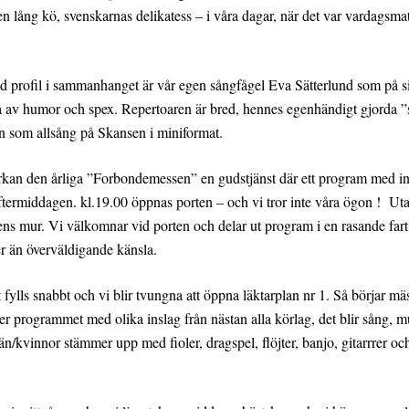
 lång kö, svenskarnas delikatess – i våra dagar, när det var vardagsmat
rofil i sammanhanget är vår egen sångfågel Eva Sätterlund som på sitt al
da av humor och spex. Repertoaren är bred, hennes egenhändigt gjorda ”
tan som allsång på Skansen i miniformat.
kyrkan den årliga ”Forbondemessen” en gudstjänst där ett program med in
ermiddagen. kl.19.00 öppnas porten – och vi tror inte våra ögon ! Utan 
ns mur. Vi välkomnar vid porten och delar ut program i en rasande fart
mer än överväldigande känsla.
t fylls snabbt och vi blir tvungna att öppna läktarplan nr 1. Så börjar 
er programmet med olika inslag från nästan alla körlag, det blir sång, 
/kvinnor stämmer upp med fioler, dragspel, flöjter, banjo, gitarrrer oc