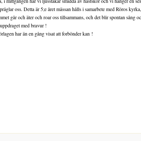
, i mittgången har vi ljusstakar smidda av hästskor och vi hänger en sel
räglar oss. Detta är 5;e året mässan hålls i samarbete med Röros kyrka, o
mmet går och äter och roar oss tillsammans, och det blir spontan sång oc
t uppdraget med bravur !
örlagen har än en gång visat att forbönder kan !