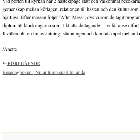
Vid porten till kyrkan har 2 hästekipage stått och välkomnat besökarna
gemenskap mellan körlagen, relationen till hästen och den kultur som p
hjärtliga. Efter mässan följer ”After Mess”, dvs vi som deltagit progra
diplom till klockringarna som- likt alla deltagande – vi får anse utför
Kvällen blir en fin avslutning, stämningen och kamratskapet mellan k
/Anette
FÖREGÅENDE
Resedagboken ; Nu är turen snart till ända