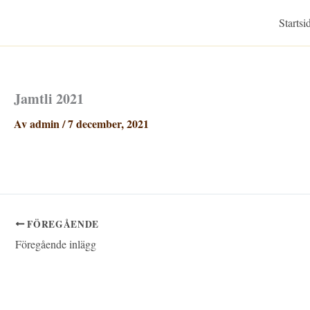
Hoppa
Startsi
till
innehåll
Jamtli 2021
Av
admin
/
7 december, 2021
FÖREGÅENDE
Föregående inlägg