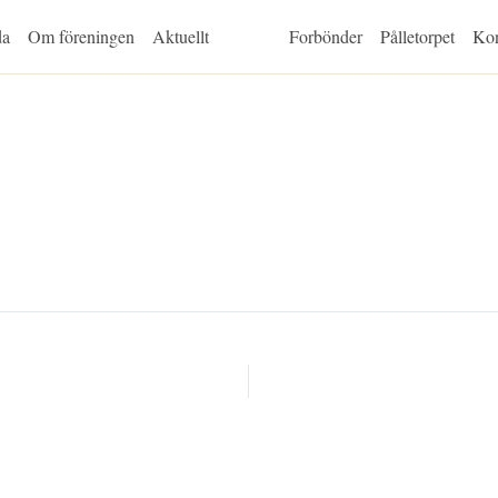
da
Om föreningen
Aktuellt
Forbönder
Pålletorpet
Kon