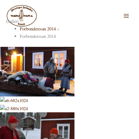
Hoppa
till
innehåll
Galleri
Forbonderesan 2014
»
Forbonderesan 2014