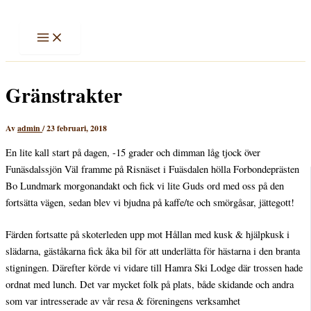
Hoppa
till
innehåll
Gränstrakter
Av
admin
/
23 februari, 2018
En lite kall start på dagen, -15 grader och dimman låg tjock över
Funäsdalssjön Väl framme på Risnäset i Fuäsdalen hölla Forbondeprästen
Bo Lundmark morgonandakt och fick vi lite Guds ord med oss på den
fortsätta vägen, sedan blev vi bjudna på kaffe/te och smörgåsar, jättegott!
Färden fortsatte på skoterleden upp mot Hållan med kusk & hjälpkusk i
slädarna, gäståkarna fick åka bil för att underlätta för hästarna i den branta
stigningen. Därefter körde vi vidare till Hamra Ski Lodge där trossen hade
ordnat med lunch. Det var mycket folk på plats, både skidande och andra
som var intresserade av vår resa & föreningens verksamhet