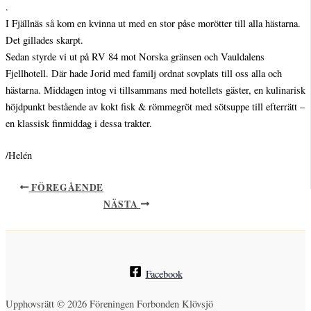
.
I Fjällnäs så kom en kvinna ut med en stor påse morötter till alla hästarna.
Det gillades skarpt.
Sedan styrde vi ut på RV 84 mot Norska gränsen och Vauldalens
Fjellhotell. Där hade Jorid med familj ordnat sovplats till oss alla och
hästarna. Middagen intog vi tillsammans med hotellets gäster, en kulinarisk
höjdpunkt bestående av kokt fisk & römmegröt med sötsuppe till efterrätt –
en klassisk finmiddag i dessa trakter.
/Helén
FÖREGÅENDE
NÄSTA
Facebook
Upphovsrätt © 2026 Föreningen Forbonden Klövsjö