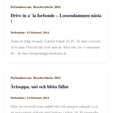
,
Forbonderesan
Reseberättelse 2014
Drive in a´ la forbonde – Lossendammen nästa
!
Forbonden
/
15 februari, 2014
Ännu en tidig morgon. Larmet ringde 03.45. Är man i trossen
så är man. Oavsett hur trött man är. Men inte var vi ensamma
då – de mest morgonpigga kuskarna är
,
Forbonderesan
Reseberättelse 2014
Ärtsoppa, snö och blöta fällar
Forbonden
/
14 februari, 2014
Efter en sen kväll som snabbt blev till morgon vaknade vi av
att trossgänget stökade med frukost i köket. 04.30 serverades