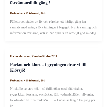
förväntansfullt gäng !
Forbonden
/
12 februari, 2014
Pålletorpet sjuder av liv och rörelse, ett härligt gäng har
samlats med många förväntningar i bagaget. Nu är samling och
information avklarad, och vi har bjudits en otroligt god middag
,
Forbonderesan
Reseberättelse 2014
Packat och klart – i gryningen drar vi till
Klövsjö!
Forbonden
/
10 februari, 2014
Ni skulle se vårt kök – så fullknökat med klädväskor,
ryggsäckar, forskrin, sovsäckar, fäll, vadmalskläder, ullvantar,
folkdräkter till fina midda´n …. – Listan är lång ! En gång per
år