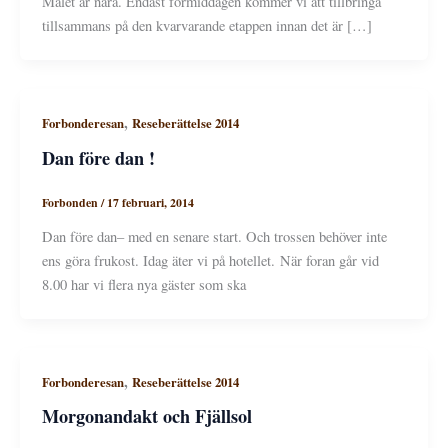
Målet är nära. Endast förmiddagen kommer vi att tillbringa
tillsammans på den kvarvarande etappen innan det är […]
,
Forbonderesan
Reseberättelse 2014
Dan före dan !
Forbonden
/
17 februari, 2014
Dan före dan– med en senare start. Och trossen behöver inte
ens göra frukost. Idag äter vi på hotellet. När foran går vid
8.00 har vi flera nya gäster som ska
,
Forbonderesan
Reseberättelse 2014
Morgonandakt och Fjällsol