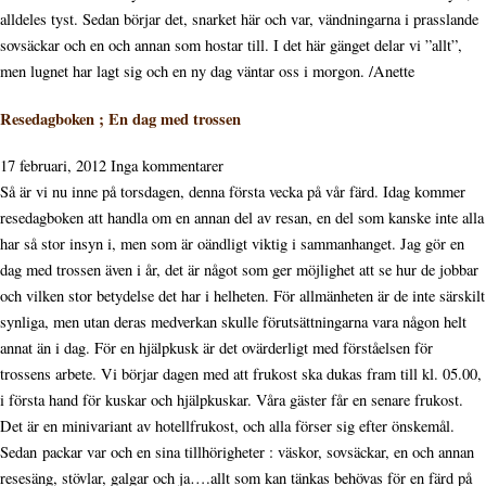
alldeles tyst. Sedan börjar det, snarket här och var, vändningarna i prasslande
sovsäckar och en och annan som hostar till. I det här gänget delar vi ”allt”,
men lugnet har lagt sig och en ny dag väntar oss i morgon. /Anette
Resedagboken ; En dag med trossen
17 februari, 2012
Inga kommentarer
Så är vi nu inne på torsdagen, denna första vecka på vår färd. Idag kommer
resedagboken att handla om en annan del av resan, en del som kanske inte alla
har så stor insyn i, men som är oändligt viktig i sammanhanget. Jag gör en
dag med trossen även i år, det är något som ger möjlighet att se hur de jobbar
och vilken stor betydelse det har i helheten. För allmänheten är de inte särskilt
synliga, men utan deras medverkan skulle förutsättningarna vara någon helt
annat än i dag. För en hjälpkusk är det ovärderligt med förståelsen för
trossens arbete. Vi börjar dagen med att frukost ska dukas fram till kl. 05.00,
i första hand för kuskar och hjälpkuskar. Våra gäster får en senare frukost.
Det är en minivariant av hotellfrukost, och alla förser sig efter önskemål.
Sedan packar var och en sina tillhörigheter : väskor, sovsäckar, en och annan
resesäng, stövlar, galgar och ja….allt som kan tänkas behövas för en färd på