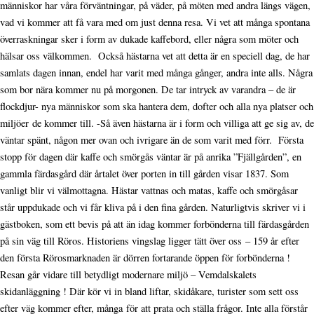
människor har våra förväntningar, på väder, på möten med andra längs vägen,
vad vi kommer att få vara med om just denna resa. Vi vet att många spontana
överraskningar sker i form av dukade kaffebord, eller några som möter och
hälsar oss välkommen. Också hästarna vet att detta är en speciell dag, de har
samlats dagen innan, endel har varit med många gånger, andra inte alls. Några
som bor nära kommer nu på morgonen. De tar intryck av varandra – de är
flockdjur- nya människor som ska hantera dem, dofter och alla nya platser och
miljöer de kommer till. -Så även hästarna är i form och villiga att ge sig av, de
väntar spänt, någon mer ovan och ivrigare än de som varit med förr. Första
stopp för dagen där kaffe och smörgås väntar är på anrika ”Fjällgården”, en
gammla färdasgård där årtalet över porten in till gården visar 1837. Som
vanligt blir vi välmottagna. Hästar vattnas och matas, kaffe och smörgåsar
står uppdukade och vi får kliva på i den fina gården. Naturligtvis skriver vi i
gästboken, som ett bevis på att än idag kommer forbönderna till färdasgården
på sin väg till Röros. Historiens vingslag ligger tätt över oss – 159 år efter
den första Rörosmarknaden är dörren fortarande öppen för forbönderna !
Resan går vidare till betydligt modernare miljö – Vemdalskalets
skidanläggning ! Där kör vi in bland liftar, skidåkare, turister som sett oss
efter väg kommer efter, många för att prata och ställa frågor. Inte alla förstår