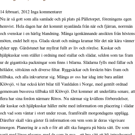
14 februari, 2012
Inga kommentarer
Nu är så gott som alla samlade och på plats på Pålletorpet, föreningens egen
hemvist. Hela dagen har det kommit nyanlända från när och fjärran, norrmän
och svenskar i en härlig blandning. Många igenkännande ansikten från höstens
möten, endel helt nya. Glada skratt och många kramar blir det när kära vänner
dyker upp. Gårdstunet har myllrat fullt av liv och rörelse. Kuskar och
hjälpkuskar som ställer i ordning med stallar och slädar, seldon som tas fram
ur de gigantiska packningar som finns i bilarna. Slädarna fylls med fällar och
hölådor, sittskinn och diverse filtar. Ryggsäckar och forskrin bärs fram och
tillbaka, och alla inkvarterar sig. Många av oss har idag inte bara anlänt
Klövsjö, vi har också kört bilar till Vauldalen i Norge, med gentilt ordnad
gemensam bussresa tillbaka till Klövsjö. Det kommer att underlätta senare, att
flera har sina fordon närmare Röros. Nu närmar sig kvällens förberedelser,
där kuskar och hjälpkuskar håller möte med information om placering i slädar
och vad som väntar i stort under resan, framförallt morgondagens upplägg.
Därefter skall våra gäster få information om vem som är deras vägvisare
imorgon. Planering är a och o för att allt ska fungera på bästa sätt. De som
varit med länge placeras med de som är nya – ett bra sätt att bli introducerad