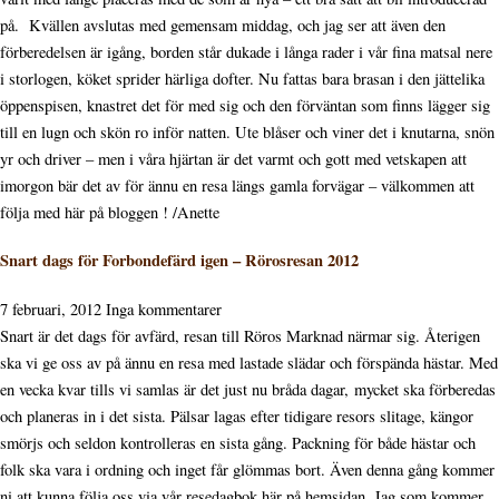
på. Kvällen avslutas med gemensam middag, och jag ser att även den
förberedelsen är igång, borden står dukade i långa rader i vår fina matsal nere
i storlogen, köket sprider härliga dofter. Nu fattas bara brasan i den jättelika
öppenspisen, knastret det för med sig och den förväntan som finns lägger sig
till en lugn och skön ro inför natten. Ute blåser och viner det i knutarna, snön
yr och driver – men i våra hjärtan är det varmt och gott med vetskapen att
imorgon bär det av för ännu en resa längs gamla forvägar – välkommen att
följa med här på bloggen ! /Anette
Snart dags för Forbondefärd igen – Rörosresan 2012
7 februari, 2012
Inga kommentarer
Snart är det dags för avfärd, resan till Röros Marknad närmar sig. Återigen
ska vi ge oss av på ännu en resa med lastade slädar och förspända hästar. Med
en vecka kvar tills vi samlas är det just nu bråda dagar, mycket ska förberedas
och planeras in i det sista. Pälsar lagas efter tidigare resors slitage, kängor
smörjs och seldon kontrolleras en sista gång. Packning för både hästar och
folk ska vara i ordning och inget får glömmas bort. Även denna gång kommer
ni att kunna följa oss via vår resedagbok här på hemsidan. Jag som kommer