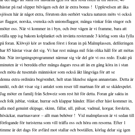
hästar på rad slipper bilvägen och det är extra bonus ! Upplevelsen att åka
sjöisen här är något extra, förutom den oerhört vackra naturen möts vi också
av flaggor, norska, svenska och unionsflaggor, många vinkar från stugor och
möter oss. När vi kommer in i byn, och över vägen är vi framme, bara att
ställa upp isg bakom kolplanket och invänta resterande 3 körlag som ska fylla
på foran. Klövsjö kör av tradion först i foran in på Malmplassen, defileringen
har 85 hästar visar det sig. Vi har rest många mil från olika håll för att mötas
här. När invigningsprogrammet närmar sig vår del gör vi oss redo. Exakt på
minuten är vi beredda efter många dagars resa att än en gång köra in i stan
och möta de tusentals människor som också åkt långväga för att se
denna extra ordinära begivenhet, helt utan liknelse någon annanstans. Detta är
unikt, och det visar sig i antalet som reser till martnan för att se skådespelet.
Jag möter en familj från Schweiz som rest hit för detta. Foran går sakta in
och folk jublar, vinkar, hurrar och klappar händer. Häst efter häst kommer in,
alla med genuint ekipage, skinn, fällar, ull, pälsar, vadmal, korgar, forskrin,
hösäckar, martnasvaror – allt man behöver ! Vid malmplassen är vi sedan till
förfogande för turisterna som vill träffa oss och höra om resorna. Efter 1
timme är det dags för avfärd mot stallar och boställen, körlag delar sig igen