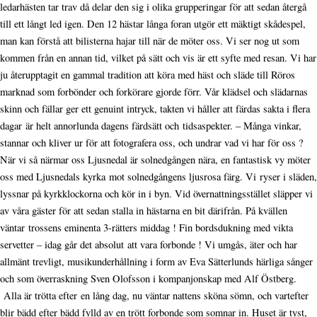
ledarhästen tar trav då delar den sig i olika grupperingar för att sedan återgå
till ett långt led igen. Den 12 hästar långa foran utgör ett mäktigt skådespel,
man kan förstå att bilisterna hajar till när de möter oss. Vi ser nog ut som
kommen från en annan tid, vilket på sätt och vis är ett syfte med resan. Vi har
ju återupptagit en gammal tradition att köra med häst och släde till Röros
marknad som forbönder och forkörare gjorde förr. Vår klädsel och slädarnas
skinn och fällar ger ett genuint intryck, takten vi håller att färdas sakta i flera
dagar är helt annorlunda dagens färdsätt och tidsaspekter. – Många vinkar,
stannar och kliver ur för att fotografera oss, och undrar vad vi har för oss ?
När vi så närmar oss Ljusnedal är solnedgången nära, en fantastisk vy möter
oss med Ljusnedals kyrka mot solnedgångens ljusrosa färg. Vi ryser i släden,
lyssnar på kyrkklockorna och kör in i byn. Vid övernattningsstället släpper vi
av våra gäster för att sedan stalla in hästarna en bit därifrån. På kvällen
väntar trossens eminenta 3-rätters middag ! Fin bordsdukning med vikta
servetter – idag går det absolut att vara forbonde ! Vi umgås, äter och har
allmänt trevligt, musikunderhållning i form av Eva Sätterlunds härliga sånger
och som överraskning Sven Olofsson i kompanjonskap med Alf Östberg.
Alla är trötta efter en lång dag, nu väntar nattens sköna sömn, och vartefter
blir bädd efter bädd fylld av en trött forbonde som somnar in. Huset är tyst,