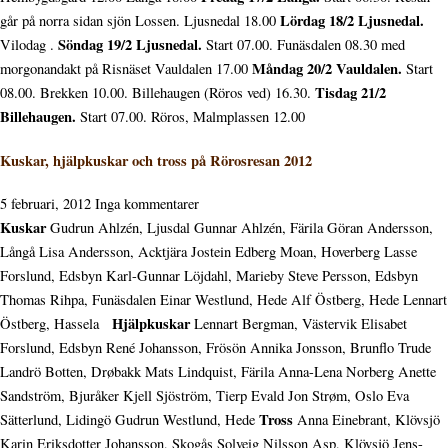
Lördag 18/2 Ljusnedal.
går på norra sidan sjön Lossen. Ljusnedal 18.00
Söndag 19/2 Ljusnedal.
Vilodag .
Start 07.00. Funäsdalen 08.30 med
Måndag 20/2 Vauldalen.
morgonandakt på Risnäset Vauldalen 17.00
Start
Tisdag 21/2
08.00. Brekken 10.00. Billehaugen (Röros ved) 16.30.
Billehaugen.
Start 07.00. Röros, Malmplassen 12.00
Kuskar, hjälpkuskar och tross på Rörosresan 2012
5 februari, 2012
Inga kommentarer
Kuskar
Gudrun Ahlzén, Ljusdal Gunnar Ahlzén, Färila Göran Andersson,
Långå Lisa Andersson, Acktjära Jostein Edberg Moan, Hoverberg Lasse
Forslund, Edsbyn Karl-Gunnar Löjdahl, Marieby Steve Persson, Edsbyn
Thomas Rihpa, Funäsdalen Einar Westlund, Hede Alf Östberg, Hede Lennart
Hjälpkuskar
Östberg, Hassela
Lennart Bergman, Västervik Elisabet
Forslund, Edsbyn René Johansson, Frösön Annika Jonsson, Brunflo Trude
Landrö Botten, Drøbakk Mats Lindquist, Färila Anna-Lena Norberg Anette
Sandström, Bjuråker Kjell Sjöström, Tierp Evald Jon Strøm, Oslo Eva
Tross
Sätterlund, Lidingö Gudrun Westlund, Hede
Anna Einebrant, Klövsjö
Karin Eriksdotter Johansson, Skogås Solveig Nilsson Asp, Klövsjö Jens-