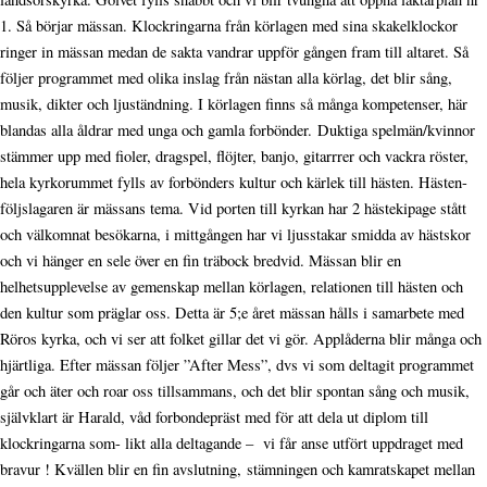
1. Så börjar mässan. Klockringarna från körlagen med sina skakelklockor
ringer in mässan medan de sakta vandrar uppför gången fram till altaret. Så
följer programmet med olika inslag från nästan alla körlag, det blir sång,
musik, dikter och ljuständning. I körlagen finns så många kompetenser, här
blandas alla åldrar med unga och gamla forbönder. Duktiga spelmän/kvinnor
stämmer upp med fioler, dragspel, flöjter, banjo, gitarrrer och vackra röster,
hela kyrkorummet fylls av forbönders kultur och kärlek till hästen. Hästen-
följslagaren är mässans tema. Vid porten till kyrkan har 2 hästekipage stått
och välkomnat besökarna, i mittgången har vi ljusstakar smidda av hästskor
och vi hänger en sele över en fin träbock bredvid. Mässan blir en
helhetsupplevelse av gemenskap mellan körlagen, relationen till hästen och
den kultur som präglar oss. Detta är 5;e året mässan hålls i samarbete med
Röros kyrka, och vi ser att folket gillar det vi gör. Applåderna blir många och
hjärtliga. Efter mässan följer ”After Mess”, dvs vi som deltagit programmet
går och äter och roar oss tillsammans, och det blir spontan sång och musik,
självklart är Harald, våd forbondepräst med för att dela ut diplom till
klockringarna som- likt alla deltagande – vi får anse utfört uppdraget med
bravur ! Kvällen blir en fin avslutning, stämningen och kamratskapet mellan