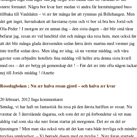
større formatet. Några bor kvar hær medan vi andra får hæmtningmed buss
tillbaka till Vauldalen – vi ær før många før att rymmas på Billehaugen. Men
det gør inget, huvudsaken att hæstarna ryms och vi bor så bra hos Jorid och
Ola-Peder ! I morgon ær en annan dag – den sista dagen – det blir små tårar
befarar jag, resan ær vid lunchtid slut och många ska resa hem, men också før
att det blir många glada återseenden sedan førra årets martna med vænner jag
inte træffat sedan dess. Men idag ær idag, så nu væntar middag, och våra
gæster som erbjudits hotellets fina middag vill hellre æta denna sista kvæll
med oss – det ær betyg på gemenskap det ! – Før det ær inte ofta någon tackar
nej till Jorids middag ! /Anette
Resedagboken ; Nu ær halva resan gjord – och halva ær kvar
20 februari, 2012
Inga kommentarer
Søndag, vi har haft en fantastisk fin resa på den førsta hælften av resan. Nu
væntar de 3 återstående dagarna, och som det ær på forbondetur så vet man
aldrig vad som ska ske nær foran startar på morgonen. Det ær en del av
tjusningen ! Men man ska också veta att det kan vara både trevliga och mindre
trevliga upplevelser. – Vi børjade dagen med en trevlig ! Nær foran startade