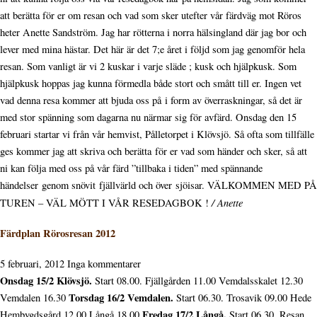
att berätta för er om resan och vad som sker utefter vår färdväg mot Röros
heter Anette Sandström. Jag har rötterna i norra hälsingland där jag bor och
lever med mina hästar. Det här är det 7;e året i följd som jag genomför hela
resan. Som vanligt är vi 2 kuskar i varje släde ; kusk och hjälpkusk. Som
hjälpkusk hoppas jag kunna förmedla både stort och smått till er. Ingen vet
vad denna resa kommer att bjuda oss på i form av överraskningar, så det är
med stor spänning som dagarna nu närmar sig för avfärd. Onsdag den 15
februari startar vi från vår hemvist, Pålletorpet i Klövsjö. Så ofta som tillfälle
ges kommer jag att skriva och berätta för er vad som händer och sker, så att
ni kan följa med oss på vår färd ”tillbaka i tiden” med spännande
händelser genom snövit fjällvärld och över sjöisar. VÄLKOMMEN MED PÅ
/ Anette
TUREN – VÄL MÖTT I VÅR RESEDAGBOK !
Färdplan Rörosresan 2012
5 februari, 2012
Inga kommentarer
Onsdag 15/2 Klövsjö.
Start 08.00. Fjällgården 11.00 Vemdalsskalet 12.30
Torsdag 16/2 Vemdalen.
Vemdalen 16.30
Start 06.30. Trosavik 09.00 Hede
Fredag 17/2 Långå.
Hembygdsgård 12.00 Långå 18.00
Start 06.30. Resan