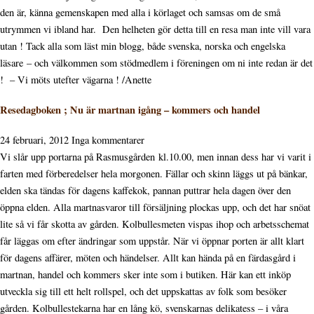
den är, känna gemenskapen med alla i körlaget och samsas om de små
utrymmen vi ibland har. Den helheten gör detta till en resa man inte vill vara
utan ! Tack alla som läst min blogg, både svenska, norska och engelska
läsare – och välkommen som stödmedlem i föreningen om ni inte redan är det
! – Vi möts utefter vägarna ! /Anette
Resedagboken ; Nu är martnan igång – kommers och handel
24 februari, 2012
Inga kommentarer
Vi slår upp portarna på Rasmusgården kl.10.00, men innan dess har vi varit i
farten med förberedelser hela morgonen. Fällar och skinn läggs ut på bänkar,
elden ska tändas för dagens kaffekok, pannan puttrar hela dagen över den
öppna elden. Alla martnasvaror till försäljning plockas upp, och det har snöat
lite så vi får skotta av gården. Kolbullesmeten vispas ihop och arbetsschemat
får läggas om efter ändringar som uppstår. När vi öppnar porten är allt klart
för dagens affärer, möten och händelser. Allt kan hända på en färdasgård i
martnan, handel och kommers sker inte som i butiken. Här kan ett inköp
utveckla sig till ett helt rollspel, och det uppskattas av folk som besöker
gården. Kolbullestekarna har en lång kö, svenskarnas delikatess – i våra