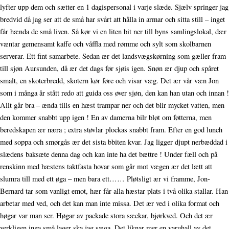
lyfter upp dem och sætter en 1 dagispersonal i varje slæde. Sjælv springer jag
bredvid då jag ser att de små har svårt att hålla in armar och sitta still – inget
får hænda de små liven. Så kør vi en liten bit ner till byns samlingslokal, dær
væntar gemensamt kaffe och våffla med rømme och sylt som skolbarnen
serverar. Ett fint samarbete. Sedan ær det landsvægskørning som gæller fram
till sjøn Aursunden, då ær det dags før sjøis igen. Snøn ær djup och spåret
smalt, en skoterbredd, skotern kør føre och visar væg. Det ær vår væn Jon
som i många år stått redo att guida oss øver sjøn, den kan han utan och innan !
Allt går bra – ænda tills en hæst trampar ner och det blir mycket vatten, men
den kommer snabbt upp igen ! En av damerna bilr bløt om føtterna, men
beredskapen ær næra ; extra støvlar plockas snabbt fram. Efter en god lunch
med soppa och smørgås ær det sista bbiten kvar. Jag ligger djupt nerbæddad i
slædens baksæte denna dag och kan inte ha det bættre ! Under fæll och på
renskinn med hæstens taktfasta hovar som går mot vægen ær det lætt att
slumra till med ett øga – men bara ett…… Pløtsligt ær vi framme, Jon-
Bernard tar som vanligt emot, hær får alla hæstar plats i två olika stallar. Han
arbetar med ved, och det kan man inte missa. Det ær ved i olika format och
høgar var man ser. Høgar av packade stora sæckar, bjørkved. Och det ær
verkligen inga små lager ska jag sæga. Det liknar mer en varuhall av det