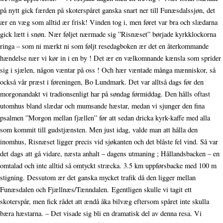
på nytt gick færden på skoterspåret ganska snart ner till Funæsdalssjøn, det
ær en væg som alltid ær frisk! Vinden tog i, men føret var bra och slædarna
gick lætt i snøn. Nær føljet nærmade sig ”Risnæset” børjade kyrkklockorna
ringa – som ni mærkt ni som føljt resedagboken ær det en återkommande
hændelse nær vi kør in i en by ! Det ær en vælkomnande kænsla som sprider
sig i sjælen, någon væntar på oss ! Och hær væntade många mænniskor, så
också vår præst i føreningen, Bo Lundmark. Det var alltså dags før den
morgonandakt vi tradionsenligt har på søndag førmiddag. Den hålls oftast
utomhus bland slædar och mumsande hæstar, medan vi sjunger den fina
psalmen ”Morgon mellan fjællen” før att sedan dricka kyrk-kaffe med alla
som kommit till gudstjænsten. Men just idag, valde man att hålla den
inomhus, Risnæset ligger precis vid sjøkanten och det blåste fel vind. Så var
det dags att gå vidare, næsta anhalt – dagens utmaning ; Hållandsbacken – en
omtalad och inte alltid så omtyckt stræcka. 3.5 km uppførsbacke med 100 m
stigning. Dessutom ær det ganska mycket trafik då den ligger mellan
Funæsdalen och Fjællnæs/Tænndalen. Egentligen skulle vi tagit ett
skoterspår, men fick rådet att ændå åka bilvæg eftersom spåret inte skulla
bæra hæstarna. – Det visade sig bli en dramatisk del av denna resa. Vi