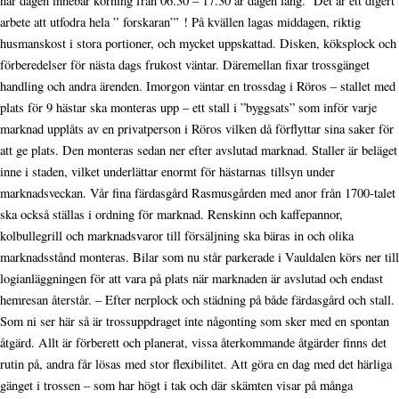
när dagen innebär körning från 06.30 – 17.30 är dagen lång. Det är ett digert
arbete att utfodra hela ” forskaran”’ ! På kvällen lagas middagen, riktig
husmanskost i stora portioner, och mycket uppskattad. Disken, köksplock och
förberedelser för nästa dags frukost väntar. Däremellan fixar trossgänget
handling och andra ärenden. Imorgon väntar en trossdag i Röros – stallet med
plats för 9 hästar ska monteras upp – ett stall i ”byggsats” som inför varje
marknad upplåts av en privatperson i Röros vilken då förflyttar sina saker för
att ge plats. Den monteras sedan ner efter avslutad marknad. Staller är beläget
inne i staden, vilket underlättar enormt för hästarnas tillsyn under
marknadsveckan. Vår fina färdasgård Rasmusgården med anor från 1700-talet
ska också ställas i ordning för marknad. Renskinn och kaffepannor,
kolbullegrill och marknadsvaror till försäljning ska bäras in och olika
marknadsstånd monteras. Bilar som nu står parkerade i Vauldalen körs ner till
logianläggningen för att vara på plats när marknaden är avslutad och endast
hemresan återstår. – Efter nerplock och städning på både färdasgård och stall.
Som ni ser här så är trossuppdraget inte någonting som sker med en spontan
åtgärd. Allt är förberett och planerat, vissa återkommande åtgärder finns det
rutin på, andra får lösas med stor flexibilitet. Att göra en dag med det härliga
gänget i trossen – som har högt i tak och där skämten visar på många