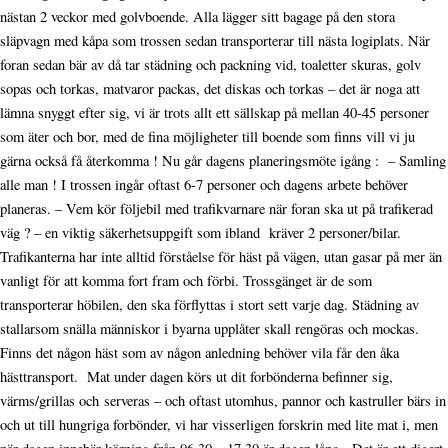
nästan 2 veckor med golvboende. Alla lägger sitt bagage på den stora
släpvagn med kåpa som trossen sedan transporterar till nästa logiplats. När
foran sedan bär av då tar städning och packning vid, toaletter skuras, golv
sopas och torkas, matvaror packas, det diskas och torkas – det är noga att
lämna snyggt efter sig, vi är trots allt ett sällskap på mellan 40-45 personer
som äter och bor, med de fina möjligheter till boende som finns vill vi ju
gärna också få återkomma ! Nu går dagens planeringsmöte igång : – Samling
alle man ! I trossen ingår oftast 6-7 personer och dagens arbete behöver
planeras. – Vem kör följebil med trafikvarnare när foran ska ut på trafikerad
väg ? – en viktig säkerhetsuppgift som ibland kräver 2 personer/bilar.
Trafikanterna har inte alltid förståelse för häst på vägen, utan gasar på mer än
vanligt för att komma fort fram och förbi. Trossgänget är de som
transporterar höbilen, den ska förflyttas i stort sett varje dag. Städning av
stallarsom snälla människor i byarna upplåter skall rengöras och mockas.
Finns det någon häst som av någon anledning behöver vila får den åka
hästtransport. Mat under dagen körs ut dit forbönderna befinner sig,
värms/grillas och serveras – och oftast utomhus, pannor och kastruller bärs in
och ut till hungriga forbönder, vi har visserligen forskrin med lite mat i, men