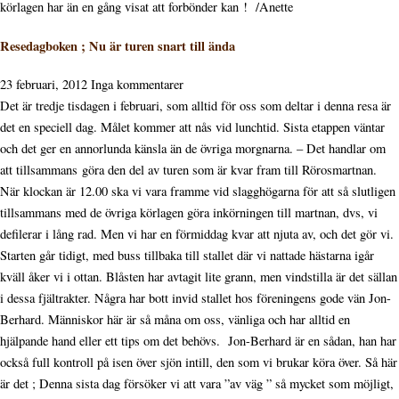
körlagen har än en gång visat att forbönder kan ! /Anette
Resedagboken ; Nu är turen snart till ända
23 februari, 2012
Inga kommentarer
Det är tredje tisdagen i februari, som alltid för oss som deltar i denna resa är
det en speciell dag. Målet kommer att nås vid lunchtid. Sista etappen väntar
och det ger en annorlunda känsla än de övriga morgnarna. – Det handlar om
att tillsammans göra den del av turen som är kvar fram till Rörosmartnan.
När klockan är 12.00 ska vi vara framme vid slagghögarna för att så slutligen
tillsammans med de övriga körlagen göra inkörningen till martnan, dvs, vi
defilerar i lång rad. Men vi har en förmiddag kvar att njuta av, och det gör vi.
Starten går tidigt, med buss tillbaka till stallet där vi nattade hästarna igår
kväll åker vi i ottan. Blåsten har avtagit lite grann, men vindstilla är det sällan
i dessa fjältrakter. Några har bott invid stallet hos föreningens gode vän Jon-
Berhard. Människor här är så måna om oss, vänliga och har alltid en
hjälpande hand eller ett tips om det behövs. Jon-Berhard är en sådan, han har
också full kontroll på isen över sjön intill, den som vi brukar köra över. Så här
är det ; Denna sista dag försöker vi att vara ”av väg ” så mycket som möjligt,