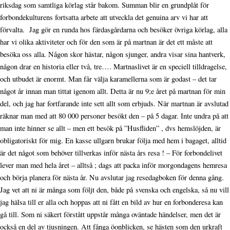
riksdag som samtliga körlag står bakom. Summan blir en grundplåt för
forbondekulturens fortsatta arbete att utveckla det genuina arv vi har att
förvalta. Jag gör en runda hos färdasgårdarna och besöker övriga körlag, alla
har vi olika aktiviteter och för den som är på martnan är det ett måste att
besöka oss alla. Någon skor hästar, någon sjunger, andra visar sina hantverk,
någon drar en historia eller två, tre…. Martnaslivet är en speciell tilldragelse,
och utbudet är enormt. Man får välja karamellerna som är godast – det tar
något år innan man tittat igenom allt. Detta är nu 9;e året på martnan för min
del, och jag har fortfarande inte sett allt som erbjuds. När martnan är avslutad
räknar man med att 80 000 personer besökt den – på 5 dagar. Inte undra på att
man inte hinner se allt – men ett besök på ”Husfliden” , dvs hemslöjden, är
obligatoriskt för mig. En kasse ullgarn brukar följa med hem i bagaget, alltid
är det något som behöver tillverkas inför nästa års resa ! – För forbondelivet
lever man med hela året – alltså ; dags att packa inför morgondagens hemresa
och börja planera för nästa år. Nu avslutar jag resedagboken för denna gång.
Jag vet att ni är många som följt den, både på svenska och engelska, så nu vill
jag hälsa till er alla och hoppas att ni fått en bild av hur en forbonderesa kan
gå till. Som ni säkert förstått uppstår många oväntade händelser, men det är
också en del av tjusningen. Att fånga öonblicken, se hästen som den urkraft