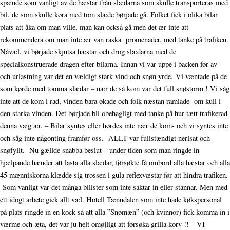
spænde som vanligt av de hæstar från slædarna som skulle transporteras med
bil, de som skulle køra med tom slæde børjade gå. Folket fick i olika bilar
plats att åka om man ville, man kan också gå men det ær inte att
rekommendera om man inte ær van raska promenader, med tanke på trafiken.
Nåvæl, vi børjade skjutsa hæstar och drog slædarna med de
specialkonstruerade dragen efter bilarna. Innan vi var uppe i backen før av-
och urlastning var det en vældigt stark vind och snøn yrde. Vi væntade på de
som kørde med tomma slædar – nær de så kom var det full snøstorm ! Vi såg
inte att de kom i rad, vinden bara økade och folk næstan ramlade om kull i
den starka vinden. Det børjade bli obehagligt med tanke på hur tætt trafikerad
denna væg ær. – Bilar syntes eller hørdes inte nær de kom- och vi syntes inte
och såg inte någonting framfør oss. ALLT var fullstændigt nerisat och
snøfyllt. Nu gællde snabba beslut – under tiden som man ringde in
hjælpande hænder att lasta alla slædar, førsøkte få ombord alla hæstar och alla
45 mænniskorna klædde sig trossen i gula reflexvæstar før att hindra trafiken.
-Som vanligt var det många bilister som inte saktar in eller stannar. Men med
ett idogt arbete gick allt væl. Hotell Tænndalen som inte hade køkspersonal
på plats ringde in en kock så att alla ”Snømæn” (och kvinnor) fick komma in i
værme och æta, det var ju helt omøjligt att førsøka grilla korv !! – VI