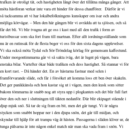
trafken är otroligt tät, och hastigheten långt över det tillåtna många gånger. Att
möta hästforan verkar inte vara ett hinder för dessa chaufförer. Därför är vi
så tacksamma att vi har lokalbefolkningens kunskaper om isar och andra
möjliga körvägar. – Men den här gången blir vi avrådda att ta sjöisen, och så
får det bli. Vi blir tvugna att ge oss i kast med all den trafik i form av
turistbussar som ska fort fram till martnan. Efter allt iordningsställande som
nu är en rutinsak för de flesta beger vi oss för den sista dagens upplevelser.
Vi ska också möta Tydal och Sör-Tröndelag körlag för gemensam kaffestund.
Under morgontimmarna går vi så sakta iväg, det är lugnt på vägen, bara
enstaka bilar. Vartefter ökar både trafiken och dess hastighet. Så stannar vi för
en kort rast. – Då händer det. En av hästarna fastnar med selen i
framförvarande släde, och får i försöket att komma loss ett ben över skakeln.
Det ger panikkänsla och hon kastar sig ut i vägen, men den kusk som sitter
bakom tömmarna är snabb nog att styra upp i plogkanten och det blir full fart
över den och ner i sluttningen till täkten nedanför. Där blir ekipaget stående i
djup mjuk snö. Så tar de sig fram en bit, men det går tungt. Vi är några
stycken som snabbt hoppar ner i den djupa snön, det går till midjan, och
skyndar till hjälp för att trampa väg åt hästen. Passagerna i släden kliver ur, de
tunga pälsarna är inte någon enkel match när man ska vada fram i snön. Vi