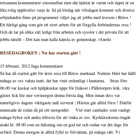
retsamma kommentarer sinsemellan men där hjärtat är varmt och öppet är en
lika rolig upplevelse varje år. Så på lördag när vilodagen kommer och diverse
erbjudanden finns på programmet väljer jag att jobba med trossen i Röros !
Ett härligt gäng som gör ett stort arbete för att förgylla forböndernas resa !
Och de tar på olika sätt ledigt från arbeten och sysslor i det privata för att
jobba ideellt – Det kan man kalla känsla av gemenskap. /Anette
RESEDAGBOKEN ; Nu har starten gått !
15 februari, 2012
Inga kommentarer
Så har då starten gått för årets resa till Röros marknad. Nattens blåst har hållt
många av oss vakna inatt, det har vinit ordentligt i knutarna. Strax före
06.00 var kuskar och hjälpkuskar uppe för frukost i Pålletorpets kök, våra
gäster fick lite mer sovmorgon denna första dag. Men innan dess var
naturligtvis dagens viktigaste mål serverat ; Hästen går alltid först ! Därför
mumsade de redan då på sitt morgonhö. Vid start samlades som vanligt
många bybor och andra tillresta för att vinka av oss. Kyrkklockorna ringde
exakt kl. 08.00 som en hälsning om en god tur och sedan var det dags för
avfärd. Denna morgon är alltid fylld av förväntan, på många sätt. Vi