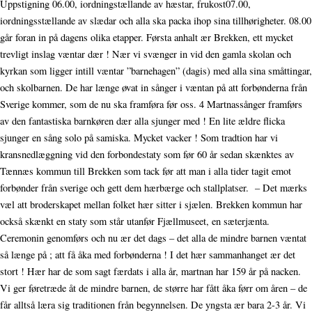
Uppstigning 06.00, iordningstællande av hæstar, frukost07.00,
iordningsstællande av slædar och alla ska packa ihop sina tillhørigheter. 08.00
går foran in på dagens olika etapper. Førsta anhalt ær Brekken, ett mycket
trevligt inslag væntar dær ! Nær vi svænger in vid den gamla skolan och
kyrkan som ligger intill væntar ”barnehagen” (dagis) med alla sina småttingar,
och skolbarnen. De har længe øvat in sånger i væntan på att forbønderna från
Sverige kommer, som de nu ska framføra før oss. 4 Martnassånger framførs
av den fantastiska barnkøren dær alla sjunger med ! En lite ældre flicka
sjunger en sång solo på samiska. Mycket vacker ! Som tradtion har vi
kransnedlæggning vid den forbondestaty som før 60 år sedan skænktes av
Tænnæs kommun till Brekken som tack før att man i alla tider tagit emot
forbønder från sverige och gett dem hærbærge och stallplatser. – Det mærks
væl att broderskapet mellan folket hær sitter i sjælen. Brekken kommun har
också skænkt en staty som står utanfør Fjællmuseet, en sæterjænta.
Ceremonin genomførs och nu ær det dags – det alla de mindre barnen væntat
så længe på ; att få åka med forbønderna ! I det hær sammanhanget ær det
stort ! Hær har de som sagt færdats i alla år, martnan har 159 år på nacken.
Vi ger føretræde åt de mindre barnen, de større har fått åka førr om åren – de
får alltså læra sig traditionen från begynnelsen. De yngsta ær bara 2-3 år. Vi