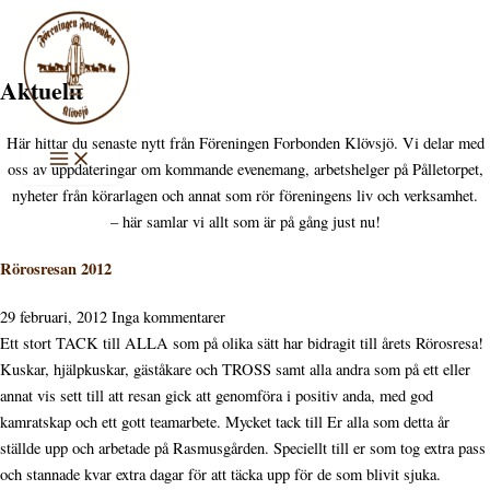
Hoppa
till
innehåll
Aktuellt
Här hittar du senaste nytt från Föreningen Forbonden Klövsjö. Vi delar med
oss av uppdateringar om kommande evenemang, arbetshelger på Pålletorpet,
nyheter från körarlagen och annat som rör föreningens liv och verksamhet.
– här samlar vi allt som är på gång just nu!
Rörosresan 2012
29 februari, 2012
Inga kommentarer
Ett stort TACK till ALLA som på olika sätt har bidragit till årets Rörosresa!
Kuskar, hjälpkuskar, gäståkare och TROSS samt alla andra som på ett eller
annat vis sett till att resan gick att genomföra i positiv anda, med god
kamratskap och ett gott teamarbete. Mycket tack till Er alla som detta år
ställde upp och arbetade på Rasmusgården. Speciellt till er som tog extra pass
och stannade kvar extra dagar för att täcka upp för de som blivit sjuka.