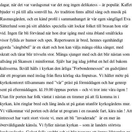
dagar, när det var vardagsmat var det nog ingen delikatess – är populär. Kaffet
bjuder vi på till alla somvill ha. Av tradition finns alltid sång och musik på
Rasmusgården, och en känd profil i sammanhanget är vår egen sångfågel Eva
Sätterlund som på sitt alldeles speciella sätt lockar folket till brasan hon står
vid. Ingen får bli förvånad när hon drar igång med sina ibland småfräcka
visor fyllda av humor och spex. Repertoaren är bred, hennes egenhändigt
gjorda ”sångbibel” är en skatt och hon kan välja många olika sånger, med
skratt och tårar blir trivseln stor. Många sjunger med och det blir nästan som
allsång på Skansen i miniformat. Själv har jag idag jobbat en hel del bakom
kulisserna. Ikväll hålls i kyrkan den årliga ”Forbondemessen” en gudstjänst
där ett program med inslag från flera körlag ska finputsas. Vi håller möte på
kyrkokontoret tillsammans med ”vår” präst på förmiddagen och har genrep
sent på eftermiddagen. kl.19.00 öppnas porten – och vi tror inte våra ögon !
Utan för porten har folk väntat i nästan en timmer på att få komma in i
kyrkan, kön ringlar bred och lång ända ut på gatan utanför kyrkogårdens mur.
Vi välkomnar vid porten och delar ut program i en rasande fart, kära nån ! Att
intresset har varit stort visste vi, men att bli ”invaderade” är en mer än
överväldigande känsla. Vi fyller nästan kyrkan – som är landets störtsta
landsorskyrka. Golvet fylls snabbt och vi blir tvungna att öppna läktarplan nr