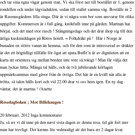
och tar sina egna vägar genom stan. Vi ska först ner till bostället nr 1, genom
rondellen och under tågviadukten, sedan till stallet samma väg. Boställe nr 2
är Rasmusgårdens lilla stuga. Där är vi några som bor som ansvarar för olika
uppgifter. Kommersen är i full gång, knökfullt inne på gården. Martnan har
börjat, och det med stor rusch ! Stängningsdags och det drar ihop sig till den
årliga kuskmiddagen på Röros hotell. = Folkdräkt på ! Här i Norge är
bunaden en större vanan än hemma, och för den som är intresserad av dräkter
är det ett högtidligt tillfälle för ögat att njuta.Buffe´n är av digniteten att en
karta att orientera sig mellan borden inte vore så tokigt ! Man får välja det
man lyckas hitta. Många tal hålls, och de två jubilerande körlagen
uppmärksammas med gåvor från de övriga. Det här är en kväll när alla är
trötta, så talen hålls kort och vid 22.00 drar vi oss hem igen. En ny dag
väntar, det är martna ! /Anette
Resedagboken ; Mot Billehaugen !
20 februari, 2012
Inga kommentarer
Ja, så ær vi då inne på den næst sista dagen av denna resa, tid går fort nær
man har trevligt. Det kænns lite vedmodigt att det bara ær 2 dagar kvar.