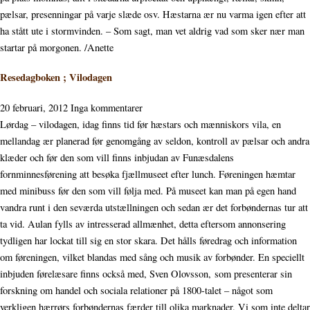
pælsar, presenningar på varje slæde osv. Hæstarna ær nu varma igen efter att
ha stått ute i stormvinden. – Som sagt, man vet aldrig vad som sker nær man
startar på morgonen. /Anette
Resedagboken ; Vilodagen
20 februari, 2012
Inga kommentarer
Lørdag – vilodagen, idag finns tid før hæstars och mænniskors vila, en
mellandag ær planerad før genomgång av seldon, kontroll av pælsar och andra
klæder och før den som vill finns inbjudan av Funæsdalens
fornminnesførening att besøka fjællmuseet efter lunch. Føreningen hæmtar
med minibuss før den som vill følja med. På museet kan man på egen hand
vandra runt i den seværda utstællningen och sedan ær det forbøndernas tur att
ta vid. Aulan fylls av intresserad allmænhet, detta eftersom annonsering
tydligen har lockat till sig en stor skara. Det hålls føredrag och information
om føreningen, vilket blandas med sång och musik av forbønder. En speciellt
inbjuden førelæsare finns också med, Sven Olovsson, som presenterar sin
forskning om handel och sociala relationer på 1800-talet – något som
verkligen hærrørs forbøndernas færder till olika marknader. Vi som inte deltar