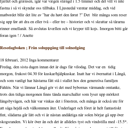
fjællet och grænsen, igår var vægen stængd i 1.5 timmer och det vill vi inte
fastna i så vi skyndar oss tillbaka. I Ljusnedal væntar middag, och vid
matbordet bllir det lite av ”har du hørt den førut ?” Det blir många som reser
sig upp før att dra en eller två – eller tre – historier och vi skrattar så tårarna
rinner emellanåt. Så avslutas kvællen och vi kryper till kojs. Imorgon bitti går
foran igen ! / Anette
Resedagboken ; Från soluppgång till solnedgång
18 februari, 2012
Inga kommentarer
Fredag, den sista dagen innan det är dags fär vilodag. Det var en tidig
morgon, frukost 04.30 för kuskar/hjälpkuskar. Inatt har vi övernattat i Långå,
och som vanligt har hästarna fått stå i stallet hos den genereösa familjen
Fahlén. När vi lämnar Långå gör vi det med bybornas värmande omtanke,
trots den tidiga morgonen finns tända marschaller som lyser upp mörkret
längsbyvägen, och här var vinkas det i fönstren, och många är också ute för
att säga hejdå och välkommen åter. Underlaget och föret är helt fantastiskt
fint, slädarna går lätt och vi är nästan andäktiga när solen börjar gå upp över
skogsranden. Vi kör över ån och det är alldeles tyst och vindstilla med -15.5*.