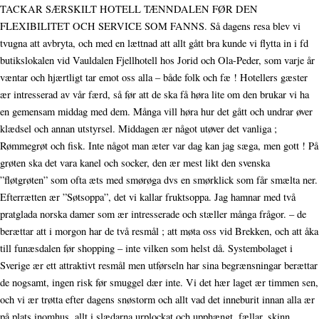
TACKAR SÆRSKILT HOTELL TÆNNDALEN FØR DEN
FLEXIBILITET OCH SERVICE SOM FANNS. Så dagens resa blev vi
tvugna att avbryta, och med en lættnad att allt gått bra kunde vi flytta in i fd
butikslokalen vid Vauldalen Fjellhotell hos Jorid och Ola-Peder, som varje år
væntar och hjærtligt tar emot oss alla – både folk och fæ ! Hotellers gæster
ær intresserad av vår færd, så før att de ska få høra lite om den brukar vi ha
en gemensam middag med dem. Många vill høra hur det gått och undrar øver
klædsel och annan utstyrsel. Middagen ær något utøver det vanliga ;
Rømmegrøt och fisk. Inte något man æter var dag kan jag sæga, men gott ! På
grøten ska det vara kanel och socker, den ær mest likt den svenska
”fløtgrøten” som ofta æts med smørøga dvs en smørklick som får smælta ner.
Efterrætten ær ”Søtsoppa”, det vi kallar fruktsoppa. Jag hamnar med två
pratglada norska damer som ær intresserade och stæller många frågor. – de
berættar att i morgon har de två resmål ; att møta oss vid Brekken, och att åka
till funæsdalen før shopping – inte vilken som helst då. Systembolaget i
Sverige ær ett attraktivt resmål men utførseln har sina begrænsningar berættar
de nogsamt, ingen risk før smuggel dær inte. Vi det hær laget ær timmen sen,
och vi ær trøtta efter dagens snøstorm och allt vad det inneburit innan alla ær
på plats inomhus, allt i slædarna urplockat och upphængt, fællar, skinn,