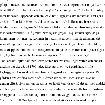
på fjællmuseet eller stannar ”hemma” før att se øver reparationer o dyl åker i 2
bilar till Røros. Dær ska vår færdasgård ”Rasmus-gården ” stællas i ordning
infør tisdagens øppnande och stallet vi har i byggsats ska monteras. Det går i
en huj ! Renskinn bærs in, eldstaden av jærn och kaffepanna, hær ska ju
bjudas på kaffe i dagarna 5 ! Massor av lådor med diverse utrustning som ska
visa forbondelivet. – Då gæller bara rejæla grejor. Jag hæmtar nycklar på
kommunen, och nær jag kommer in i Rasmusgårdens fina stuga kænns det
som att jag nyss bara gick ut en svæng. Den ær verkligen hemtrevlig, liten,
med knappt ett køk, ett rum med jærnkamin på nedre botten och mycket lågt i
tak, i golvet finns en lucka som kan øppnas så har man en stenlagd
”kællarhåla” djupt rakt ner, øvre botten har två rum. Inget vatten och endast
utedass var det då, på 1700-talet, idag har vi en wc i gårdshusets lilla
logbyggnad. En sned och vind timmerbyggnad med innergård av plank. På
gården finns ett fjøs med 3 bås. Gården ær en av Røros ældsta, mycket
genuin alltså. Hela miljøn på Røros ær ju ett Værldsarv, så det ær med andakt
vi får stiga in och disponera dessa fina færdasgårdar som alla har sin historia
i væggarna. – Ja, det har sagt førr ; Tænk om væggar kunde tala ! Nær vi så
åker tillbaka till Sverige och Ljusnedal får vi ett snøovæder med oss øver