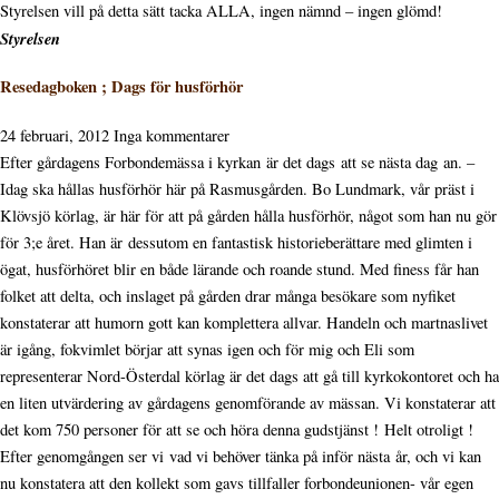
Styrelsen vill på detta sätt tacka ALLA, ingen nämnd – ingen glömd!
Styrelsen
Resedagboken ; Dags för husförhör
24 februari, 2012
Inga kommentarer
Efter gårdagens Forbondemässa i kyrkan är det dags att se nästa dag an. –
Idag ska hållas husförhör här på Rasmusgården. Bo Lundmark, vår präst i
Klövsjö körlag, är här för att på gården hålla husförhör, något som han nu gör
för 3;e året. Han är dessutom en fantastisk historieberättare med glimten i
ögat, husförhöret blir en både lärande och roande stund. Med finess får han
folket att delta, och inslaget på gården drar många besökare som nyfiket
konstaterar att humorn gott kan komplettera allvar. Handeln och martnaslivet
är igång, fokvimlet börjar att synas igen och för mig och Eli som
representerar Nord-Österdal körlag är det dags att gå till kyrkokontoret och ha
en liten utvärdering av gårdagens genomförande av mässan. Vi konstaterar att
det kom 750 personer för att se och höra denna gudstjänst ! Helt otroligt !
Efter genomgången ser vi vad vi behöver tänka på inför nästa år, och vi kan
nu konstatera att den kollekt som gavs tillfaller forbondeunionen- vår egen