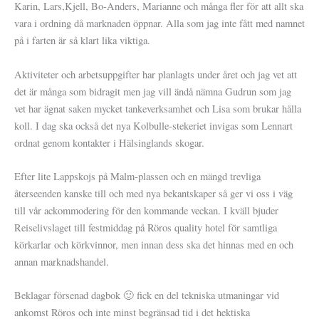
Karin, Lars,Kjell, Bo-Anders, Marianne och många fler för att allt ska
vara i ordning då marknaden öppnar. Alla som jag inte fått med namnet
på i farten är så klart lika viktiga.
Aktiviteter och arbetsuppgifter har planlagts under året och jag vet att
det är många som bidragit men jag vill ändå nämna Gudrun som jag
vet har ägnat saken mycket tankeverksamhet och Lisa som brukar hålla
koll. I dag ska också det nya Kolbulle-stekeriet invigas som Lennart
ordnat genom kontakter i Hälsinglands skogar.
Efter lite Lappskojs på Malm-plassen och en mängd trevliga
återseenden kanske till och med nya bekantskaper så ger vi oss i väg
till vår ackommodering för den kommande veckan. I kväll bjuder
Reiselivslaget till festmiddag på Röros quality hotel för samtliga
körkarlar och körkvinnor, men innan dess ska det hinnas med en och
annan marknadshandel.
Beklagar försenad dagbok 🙂 fick en del tekniska utmaningar vid
ankomst Röros och inte minst begränsad tid i det hektiska