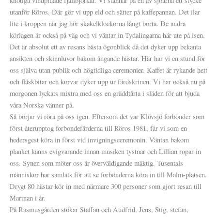
knotiga vindpinade fjällbjörkar. Vi stannar på en av sjöarna ett stycke
utanför Röros. Där gör vi upp eld och sätter på kaffepannan. Det ilar
lite i kroppen när jag hör skakelklockorna långt borta. De andra
körlagen är också på väg och vi väntar in Tydalingarna här ute på isen.
Det är absolut ett av resans bästa ögonblick då det dyker upp bekanta
ansikten och skinnluvor bakom ångande hästar. Här har vi en stund för
oss själva utan publik och högtidliga ceremonier. Kaffet är rykande hett
och fläskbitar och korvar dyker upp ur färdskrinen. Vi har också nu på
morgonen lyckats mixtra med oss en gräddtårta i släden för att bjuda
våra Norska vänner på.
Så börjar vi röra på oss igen. Eftersom det var Klövsjö forbönder som
först återupptog forbondefärderna till Röros 1981, får vi som en
hedersgest köra in först vid invigningsceremonin. Väntan bakom
planket känns evigvarande innan musiken tystnar och Lillian ropar in
oss. Synen som möter oss är överväldigande mäktig. Tusentals
människor har samlats för att se forbönderna köra in till Malm-platsen.
Drygt 80 hästar kör in med närmare 300 personer som gjort resan till
Martnan i år.
På Rasmusgården stökar Staffan och Audfrid, Jens, Stig, stefan,