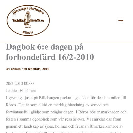
Hoppa
till
innehåll
Dagbok 6:e dagen på
forbondefärd 16/2-2010
Av
admin
/
20 februari, 2010
20/2 2010 00:00
Jennica Einebrant
I gryningsljuset på Billehaugen packar jag släden för de sista milen till
Röros. Det är som alltid en märklig blandning av vemod och
förväntansfull glädje som präglar dagen. I Röros börjar marknaden och
festen i samma ögonblick som vår resa är över. Vi snirklar oss fram
genom ett landskap av sjöar, holmar och frusna våtmarker kantade av