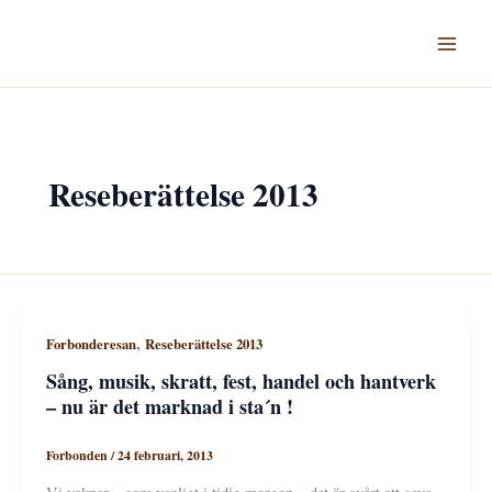
Hoppa
till
innehåll
Reseberättelse 2013
,
Forbonderesan
Reseberättelse 2013
Sång, musik, skratt, fest, handel och hantverk
– nu är det marknad i sta´n !
Forbonden
/
24 februari, 2013