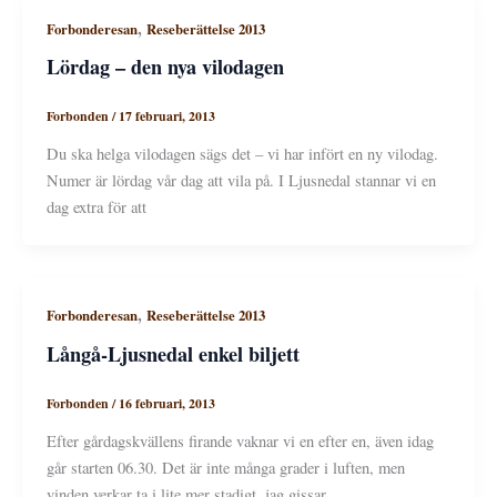
,
Forbonderesan
Reseberättelse 2013
Lördag – den nya vilodagen
Forbonden
/
17 februari, 2013
Du ska helga vilodagen sägs det – vi har infört en ny vilodag.
Numer är lördag vår dag att vila på. I Ljusnedal stannar vi en
dag extra för att
,
Forbonderesan
Reseberättelse 2013
Långå-Ljusnedal enkel biljett
Forbonden
/
16 februari, 2013
Efter gårdagskvällens firande vaknar vi en efter en, även idag
går starten 06.30. Det är inte många grader i luften, men
vinden verkar ta i lite mer stadigt, jag gissar