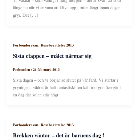
Vi vaknar – som vanligt i tidig morgon – det är svårt att sova
länge nu när vi är vana att kliva upp i ottan långt innan dagen
gryr. Det […]
,
Forbonderesan
Reseberättelse 2013
Sista etappen – målet närmar sig
Forbonden
/
21 februari, 2013
Sista dagen – och vi börjar se slutet på vår färd. Vi startar i
gryningen, vädret är helt fantastiskt, en kall morgon övergår i
en dag där solen står högt
,
Forbonderesan
Reseberättelse 2013
Brekken väntar – det är barnens dag !